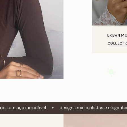
URBAN MU
COLLECTI
•
designs minimalistas e elegantes até peças statement