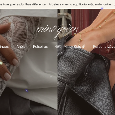
e.
A beleza vive no equilíbrio. - Quando juntas todas as tuas partes, brilhas dif
incos
Anéis
Pulseiras
🧸🤍 Minty Kids 🌈
Personalizáve