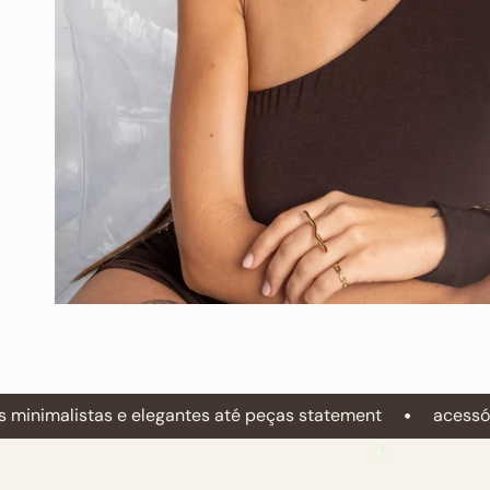
•
ntes até peças statement
acessórios em aço inoxidável