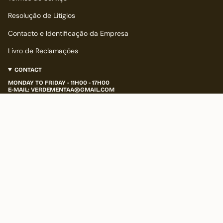
Resolução de Litígios
Contacto e Identificação da Empresa
Livro de Reclamações
CONTACT
MONDAY TO FRIDAY - 11H00 - 17H00
E-MAIL: VERDEMENTAA@GMAIL.COM
INSTAGRAM
@MINTGREEN_JEWELRY
FROM LISBON, PORTUGAL
LANGUAGE
CURRENCY
ENGLISH
EUR €
© Mint Green 2026
Powered by Shopify