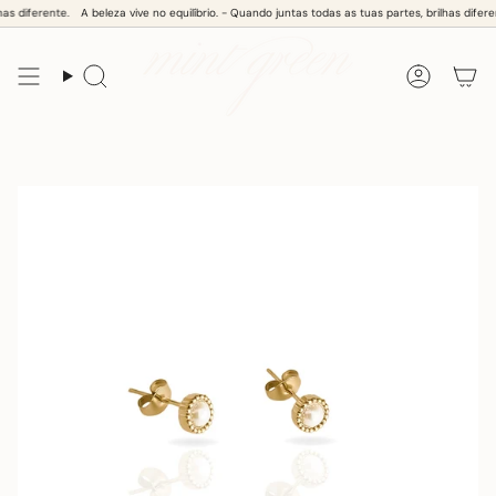
Skip
s diferente.
A beleza vive no equilíbrio. - Quando juntas todas as tuas partes, brilhas diferent
to
content
Search
Accoun